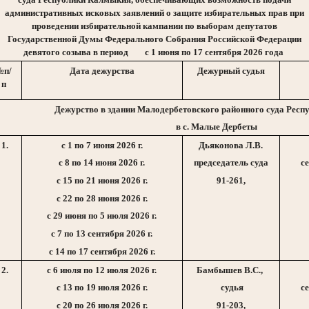
административных исковых заявлений о защите избирательных прав при
проведении избирательной кампании по выборам депутатов
Государственной Думы Федерального Собрания Российской Федерации
девятого созыва в период
с 1 июня по 17 сентября 2026 года
№п/
Дата дежурства
Дежурный судья
п
Дежурство в здании Малодербетовского районного суда Рес
в с. Малые Дербеты
1.
с 1 по 7 июня
2026 г
.
Дьяконова Л.В.
с 8 по 14 июня
2026 г
.
председатель суда
с
с 15 по 21 июня
2026 г
.
91-261,
с 22 по 28 июня
2026 г
.
с 29 июня по 5 июля
2026 г
.
с 7 по 13 сентября
2026 г
.
с 14 по 17 сентября
2026 г
.
2.
с 6 июля по 12 июля
2026 г
.
Бамбышев В.С.,
с 13 по 19 июля
2026 г
.
судья
с
с 20 по 26 июля
2026 г
.
91-203,