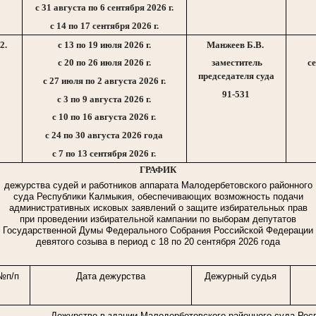
с 31 августа по 6 сентября 2026 г.
с 14 по 17 сентября
2026 г
.
2.
с 13 по 19 июля
2026 г
.
Манжеев Б.В.
с 20 по 26 июля
2026 г
.
заместитель
с
председателя суда
с 27 июля по 2 августа
2026 г
.
91-531
с 3 по 9 августа
2026 г
.
с 10 по 16 августа
2026 г
.
с 24 по 30 августа 2026 года
с 7 по 13 сентября
2026 г
.
ГРАФИК
дежурства судей и работников аппарата Малодербетовского районного
суда Республики Калмыкия, обеспечивающих возможность подачи
административных исковых заявлений о защите избирательных прав
при проведении избирательной кампании по выборам депутатов
Государственной Думы Федерального Собрания Российской Федерации
девятого созыва в период с 18 по 20 сентября 2026 года
№п/п
Дата дежурства
Дежурный судья
Дежурство в здании Малодербетовского районного суда Рес