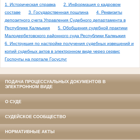
1. Историческая справка
2. Информация о кадровом
составе
3. Государственная пошлина
4. Реквизиты
депозитного счета Управления Судебного департамента в
Республике Калмыкия
5. Обобщения судебной практики
Малодербетовского районного суда Республики Калмыкия
6. Инструкция по настройке получения судебных извещений и
копий судебных актов в электронном виде через сервис
Госпочты на портале Госуслуг
ПОДАЧА ПРОЦЕССУАЛЬНЫХ ДОКУМЕНТОВ В
ЭЛЕКТРОННОМ ВИДЕ
О СУДЕ
СУДЕЙСКОЕ СООБЩЕСТВО
НОРМАТИВНЫЕ АКТЫ