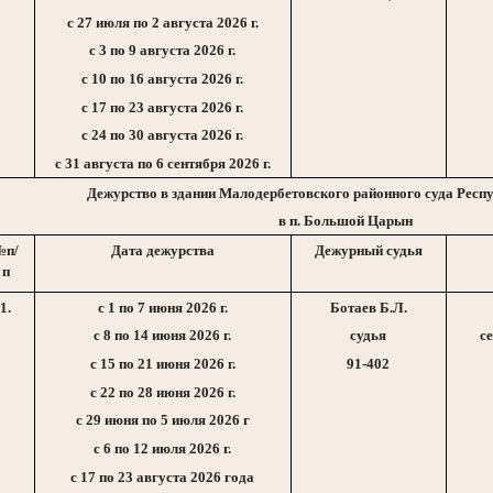
с 27 июля по 2 августа
2026 г
.
с 3 по 9 августа
2026 г
.
с 10 по 16 августа
2026 г
.
с 17 по 23 августа
2026 г
.
с 24 по 30 августа
2026 г
.
с 31 августа по 6 сентября
2026 г
.
Дежурство в здании Малодербетовского районного суда Рес
в п. Большой Царын
№п/
Дата дежурства
Дежурный судья
п
1.
с 1 по 7 июня
2026 г
.
Ботаев Б.Л.
с 8 по 14 июня
2026 г
.
судья
с
с 15 по 21 июня
2026 г
.
91-402
с 22 по 28 июня
2026 г
.
с 29 июня по 5 июля 2026 г
с 6 по 12 июля
2026 г
.
с 17 по 23 августа 2026 года